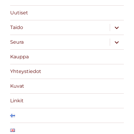
Uutiset
näytä
Taido
alavalik
näytä
Seura
alavalik
Kauppa
Yhteystiedot
Kuvat
Linkit