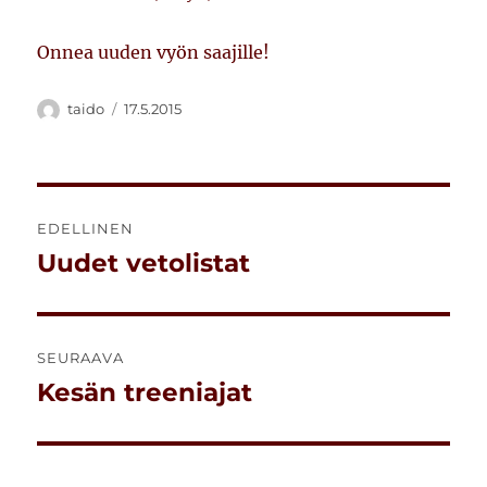
Onnea uuden vyön saajille!
Kirjoittaja
Julkaistu
taido
17.5.2015
Artikkelien
EDELLINEN
selaus
Uudet vetolistat
Edellinen
artikkeli:
SEURAAVA
Kesän treeniajat
Seuraava
artikkeli: