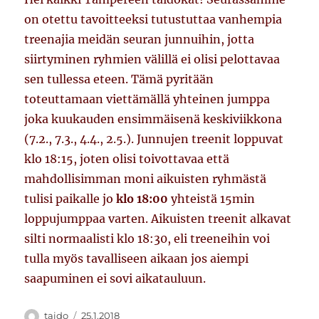
on otettu tavoitteeksi tutustuttaa vanhempia
treenajia meidän seuran junnuihin, jotta
siirtyminen ryhmien välillä ei olisi pelottavaa
sen tullessa eteen. Tämä pyritään
toteuttamaan viettämällä yhteinen jumppa
joka kuukauden ensimmäisenä keskiviikkona
(7.2., 7.3., 4.4., 2.5.). Junnujen treenit loppuvat
klo 18:15, joten olisi toivottavaa että
mahdollisimman moni aikuisten ryhmästä
tulisi paikalle jo
klo 18:00
yhteistä 15min
loppujumppaa varten. Aikuisten treenit alkavat
silti normaalisti klo 18:30, eli treeneihin voi
tulla myös tavalliseen aikaan jos aiempi
saapuminen ei sovi aikatauluun.
Kirjoittaja
Julkaistu
taido
25.1.2018