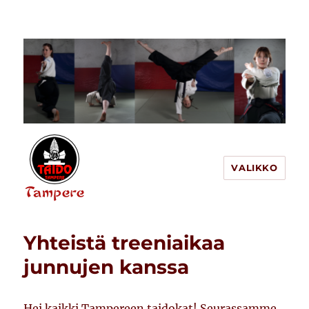
VALIKKO
Tampereen Taido
Yhteistä treeniaikaa
junnujen kanssa
Hei kaikki Tampereen taidokat! Seurassamme