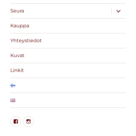
näytä
Seura
alavalik
Kauppa
Yhteystiedot
Kuvat
Linkit
Tampereen
Instagram
Taido