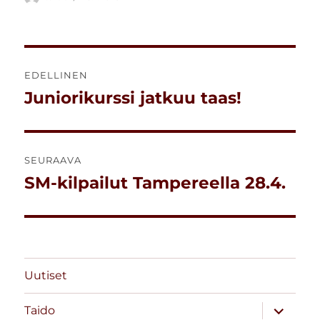
Artikkelien
EDELLINEN
selaus
Juniorikurssi jatkuu taas!
Edellinen
artikkeli:
SEURAAVA
SM-kilpailut Tampereella 28.4.
Seuraava
artikkeli:
Uutiset
näytä
Taido
alavalik