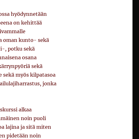
 jossa hyödynnetään
teena on kehittää
ativammalle
lla oman kunto- sekä
ti-, potku sekä
ennaisena osana
 kärrynpyöriä sekä
lle sekä myös kilpatasoa
ailulajiharrastus, jonka
skurssi alkaa
immäinen noin puoli
a lajina ja sitä miten
en pidetään noin