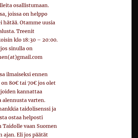
lleita osallistumaan.
ssa, joissa on helppo
 ei hätää. Otamme uusia
lusta. Treenit
oisin klo 18:30 – 20:00.
jos sinulla on
anen(at)gmail.com
sa ilmaiseksi ennen
 on 80€ tai 70€ jos olet
ijoiden kannattaa
a alennusta varten.
 hankkia taidolisenssi ja
sta ostaa helposti
n Taidolle vaan Suomen
ajan. Eli jos päätät