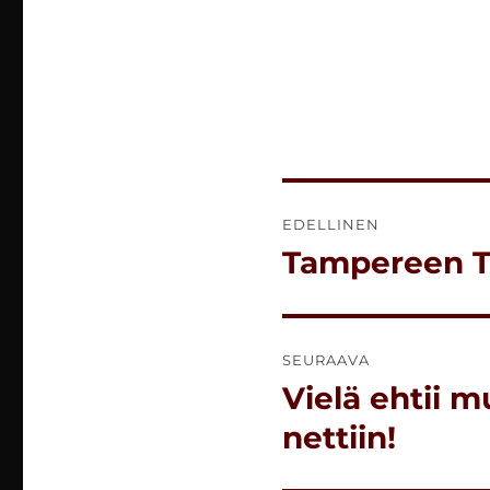
Artikkelien
EDELLINEN
selaus
Tampereen Tai
Edellinen
artikkeli:
SEURAAVA
Vielä ehtii mu
Seuraava
artikkeli:
nettiin!