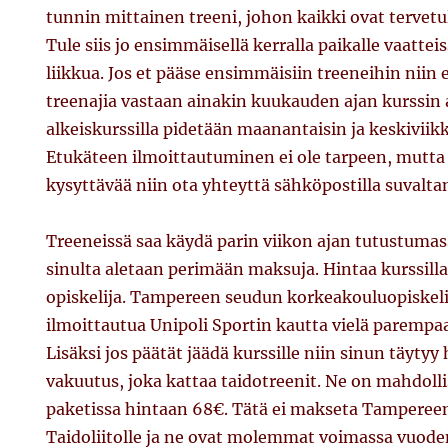
tunnin mittainen treeni, johon kaikki ovat tervetu
Tule siis jo ensimmäisellä kerralla paikalle vaattei
liikkua. Jos et pääse ensimmäisiin treeneihin niin
treenajia vastaan ainakin kuukauden ajan kurssin a
alkeiskurssilla pidetään maanantaisin ja keskiviikk
Etukäteen ilmoittautuminen ei ole tarpeen, mutta 
kysyttävää niin ota yhteyttä sähköpostilla suvalt
Treeneissä saa käydä parin viikon ajan tutustumas
sinulta aletaan perimään maksuja. Hintaa kurssilla
opiskelija. Tampereen seudun korkeakouluopiskel
ilmoittautua Unipoli Sportin kautta vielä parempa
Lisäksi jos päätät jäädä kurssille niin sinun täytyy
vakuutus, joka kattaa taidotreenit. Ne on mahdolli
paketissa hintaan 68€. Tätä ei makseta Tamperee
Taidoliitolle ja ne ovat molemmat voimassa vuoden 