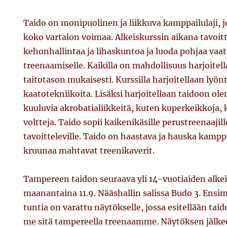
Taido on monipuolinen ja liikkuva kamppailulaji,
koko vartalon voimaa. Alkeiskurssin aikana tavoit
kehonhallintaa ja lihaskuntoa ja luoda pohjaa va
treenaamiselle. Kaikilla on mahdollisuus harjoite
taitotason mukaisesti. Kurssilla harjoitellaan lyön
kaatotekniikoita. Lisäksi harjoitellaan taidoon ol
kuuluvia akrobatialiikkeitä, kuten kuperkeikkoja,
voltteja. Taido sopii kaikenikäsille perustreenaaji
tavoitteleville. Taido on haastava ja hauska kampp
kruunaa mahtavat treenikaverit.
Tampereen taidon seuraava yli 14-vuotiaiden alkei
maanantaina 11.9. Nääshallin salissa Budo 3. Ens
tuntia on varattu näytökselle, jossa esitellään taido
me sitä tampereella treenaamme. Näytöksen jälke