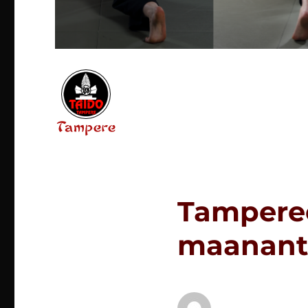
Tampereen Taido
Tamperee
maananta