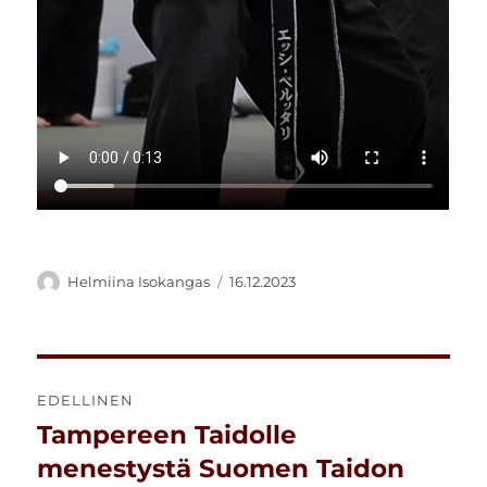
Kirjoittaja
Julkaistu
Helmiina Isokangas
16.12.2023
Artikkelien
EDELLINEN
selaus
Tampereen Taidolle
Edellinen
artikkeli:
menestystä Suomen Taidon