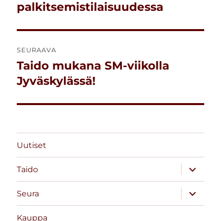
palkitsemistilaisuudessa
SEURAAVA
Taido mukana SM-viikolla
Seuraava
artikkeli:
Jyväskylässä!
Uutiset
näytä
Taido
alavalik
näytä
Seura
alavalik
Kauppa