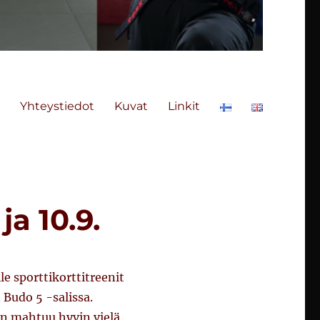
Yhteystiedot
Kuvat
Linkit
ja 10.9.
le sporttikorttitreenit
n Budo 5 -salissa.
an mahtuu hyvin vielä.