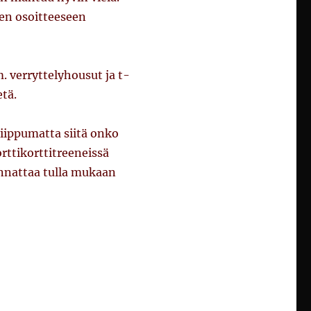
en osoitteeseen
m. verryttelyhousut ja t-
etä.
 riippumatta siitä onko
rttikorttitreeneissä
annattaa tulla mukaan