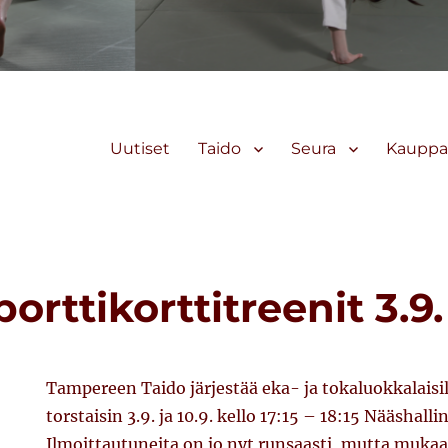
Uutiset
Taido
Seura
Kauppa
rttikorttitreenit 3.9. 
Tampereen Taido järjestää eka- ja tokaluokkalaisil
torstaisin 3.9. ja 10.9. kello 17:15 – 18:15 Nääshalli
Ilmoittautuneita on jo nyt runsaasti, mutta muka