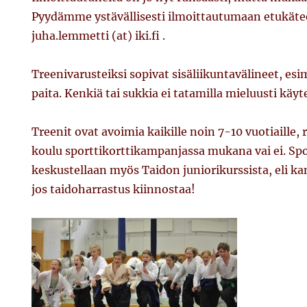
Pyydämme ystävällisesti ilmoittautumaan etukäte
juha.lemmetti (at) iki.fi .
Treenivarusteiksi sopivat sisäliikuntavälineet, esi
paita. Kenkiä tai sukkia ei tatamilla mieluusti käyt
Treenit ovat avoimia kaikille noin 7-10 vuotiaille,
koulu sporttikorttikampanjassa mukana vai ei. Spo
keskustellaan myös Taidon juniorikurssista, eli k
jos taidoharrastus kiinnostaa!