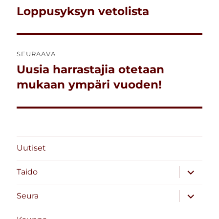
selaus
Loppusyksyn vetolista
Edellinen
artikkeli:
SEURAAVA
Uusia harrastajia otetaan
Seuraava
artikkeli:
mukaan ympäri vuoden!
Uutiset
näytä
Taido
alavalik
näytä
Seura
alavalik