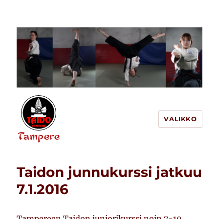
VALIKKO
Tampereen Taido
Taidon junnukurssi jatkuu
7.1.2016
Tampereen Taidon juniorikurssi noin 7-10