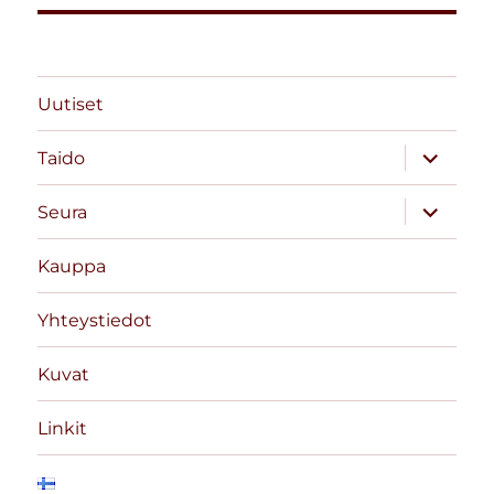
Uutiset
näytä
Taido
alavalik
näytä
Seura
alavalik
Kauppa
Yhteystiedot
Kuvat
Linkit