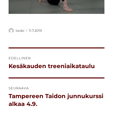
Kirjoittaja
Julkaistu
taido
11.7.2019
Artikkelien
EDELLINEN
selaus
Kesäkauden treeniaikataulu
Edellinen
artikkeli:
SEURAAVA
Tampereen Taidon junnukurssi
Seuraava
artikkeli:
alkaa 4.9.