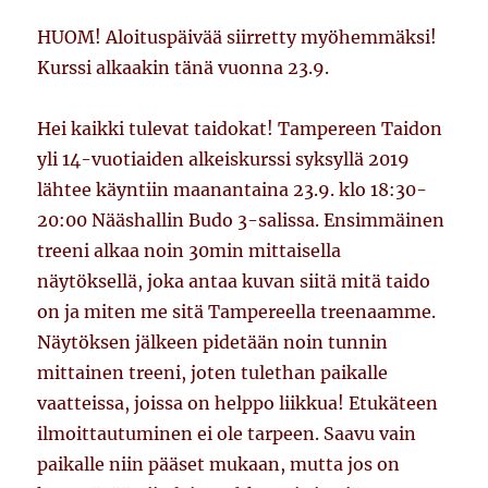
HUOM! Aloituspäivää siirretty myöhemmäksi!
Kurssi alkaakin tänä vuonna 23.9.
Hei kaikki tulevat taidokat! Tampereen Taidon
yli 14-vuotiaiden alkeiskurssi syksyllä 2019
lähtee käyntiin maanantaina 23.9. klo 18:30-
20:00 Nääshallin Budo 3-salissa. Ensimmäinen
treeni alkaa noin 30min mittaisella
näytöksellä, joka antaa kuvan siitä mitä taido
on ja miten me sitä Tampereella treenaamme.
Näytöksen jälkeen pidetään noin tunnin
mittainen treeni, joten tulethan paikalle
vaatteissa, joissa on helppo liikkua! Etukäteen
ilmoittautuminen ei ole tarpeen. Saavu vain
paikalle niin pääset mukaan, mutta jos on