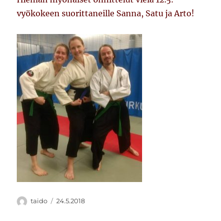
vyökokeen suorittaneille Sanna, Satu ja Arto!
Kirjoittaja
Julkaistu
taido
24.5.2018