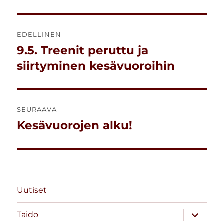
Artikkelien
EDELLINEN
selaus
9.5. Treenit peruttu ja
Edellinen
artikkeli:
siirtyminen kesävuoroihin
SEURAAVA
Kesävuorojen alku!
Seuraava
artikkeli:
Uutiset
näytä
Taido
alavalik