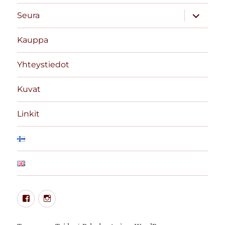
näytä
Seura
alavalik
Kauppa
Yhteystiedot
Kuvat
Linkit
Tampereen
Instagram
Taido
Facebook