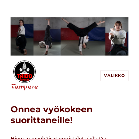
VALIKKO
Tampereen Taido
Onnea vyökokeen
suorittaneille!
Hieman myöhäiset onnittelut vielä 12.5.